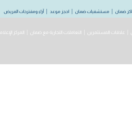
كز ضمان
مستشفيات ضمان
احجز موعد
آراء ومقترحات المريض
علاقات المستثمرين
التعاملات التجارية مع ضمان
المركز الإعلام