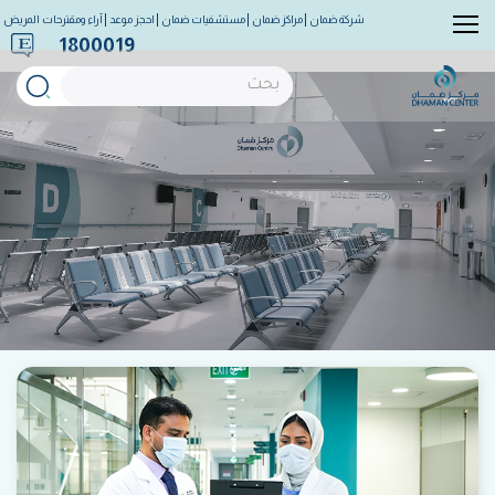
شركة ضمان
مراكز ضمان
مستشفيات ضمان
احجز موعد
آراء ومقترحات المريض
1800019