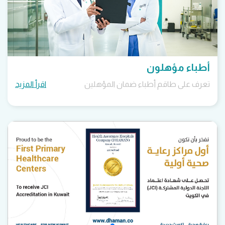
أطباء مؤهلون
تعرف على طاقم أطباء ضمان المؤهلين
اقرأ المزيد